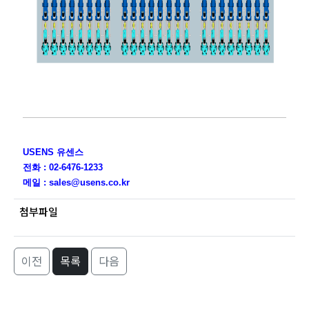
USENS 유센스
전화 : 02-6476-1233
메일 : sales@usens.co.kr
첨부파일
이전
목록
다음