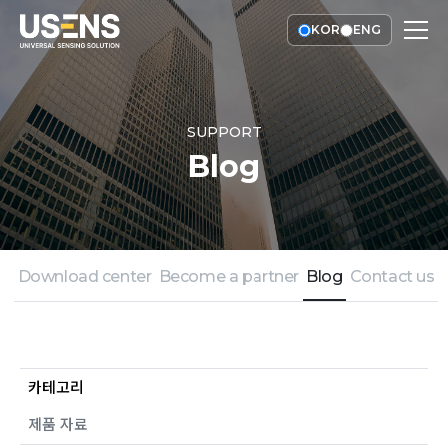
KOR
ENG
SUPPORT
Blog
Download center
Become a partner
Blog
Contact us
카테고리
제품 자료