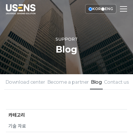
KOR
ENG
SUPPORT
Blog
Download center
Become a partner
Blog
Contact us
카테고리
기술 자료